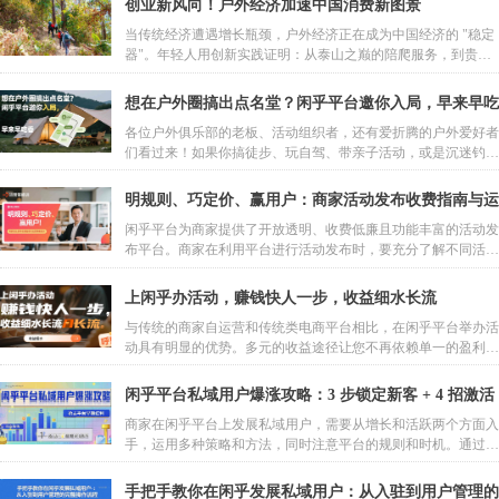
创业新风向！户外经济加速中国消费新图景
当传统经济遭遇增长瓶颈，户外经济正在成为中国经济的 "稳定
器"。年轻人用创新实践证明：从泰山之巅的陪爬服务，到贵州
山地的探险旅游，再到数字平台的生态构建，户外创业正在重构
人、自然、商业的关系。这不仅是一场经济突围战，更是一次关
想在户外圈搞出点名堂？闲乎平台邀你入局，早来早吃
于生活方式的革命 —— 在钢筋森林中迷失的现代人，正在户外
香
各位户外俱乐部的老板、活动组织者，还有爱折腾的户外爱好者
找到新的价值坐标。
们看过来！如果你搞徒步、玩自驾、带亲子活动，或是沉迷钓
鱼、摩旅、露营、骑行…… 现在有个超适合咱们的平台 ——闲
乎，正张开怀抱等你加入！为啥说现在是入坑的最佳时机？看完
明规则、巧定价、赢用户：商家活动发布收费指南与运
这篇你就懂了！
营策略培训
闲乎平台为商家提供了开放透明、收费低廉且功能丰富的活动发
布平台。商家在利用平台进行活动发布时，要充分了解不同活动
类型的收费规则，合理制定活动价格，做好私域用户运营，严格
遵守平台规则，不断优化活动内容和服务。相信通过合理利用平
上闲乎办活动，赚钱快人一步，收益细水长流
台规则，各位商家能够在闲乎平台上实现更多的收益，为用户提
与传统的商家自运营和传统类电商平台相比，在闲乎平台举办活
供更好的服务体验，共同推动户外经济和特色文旅活动的发展。
动具有明显的优势。多元的收益途径让您不再依赖单一的盈利模
式，能够从多个维度实现收益增长；长效的收益机制保障了您的
持续盈利，让您的努力能够产生长期的价值；便捷的运营体验降
闲乎平台私域用户爆涨攻略：3 步锁定新客 + 4 招激活
低了您的运营成本和难度，让您能够更高效地开展业务。
老客，抢占平台早期红利
商家在闲乎平台上发展私域用户，需要从增长和活跃两个方面入
手，运用多种策略和方法，同时注意平台的规则和时机。通过全
渠道的活动发布和分享，扩大用户基数；通过精细化的运营和贴
心的服务，提升用户粘性。抓住闲乎平台推广的早期机会，快速
手把手教你在闲乎发展私域用户：从入驻到用户管理的