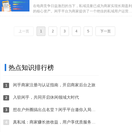
行动，就能在竞争中占据优势，实现私域用户数量和活跃度的双
完整操作流程
在电商竞争日益激烈的当下，私域流量已成为商家实现长期盈利
重提升，为自己的业务发展奠定坚实的基础。
的核心资产。闲乎平台为商家提供了一个绝佳的私域用户运营场
景，商家不仅能通过平台活动直接获利，更能借助私域用户的长
期价值，实现收益的持续增长。当商家通过闲乎发展的私域用户
参加自己组织的活动时，平台终身免佣金；而私域用户参加其他
上一页
1
2
3
4
5
下一页
商家活动，商家还能赚取 60-80% 的长期佣金分成。接下来，本
文将为大家详细介绍如何在闲乎平台上发展和管理私域用户，开
启长期盈利之旅。
热点知识排行榜
闲乎商家注册与认证指南，开启商家后台之旅
1
入驻闲乎，共同开启休闲领域大时代
2
想在户外圈搞出点名堂？闲乎平台邀你入局，早来早吃香
3
真私域：商家赚长效收益，用户享优质服务！闲乎如何实现双向共赢？
4