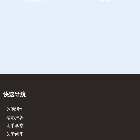
于成为具有影响力和受人尊
敬的休闲&自驾旅行平台。
敬的休闲&自驾旅行平台。
120+
120+
合作企业&伙伴
合作企业&伙伴
快速导航
休闲活动
精彩推荐
闲乎学堂
关于闲乎