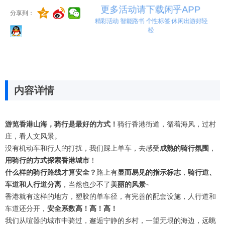
更多活动请下载闲乎APP
分享到：
精彩活动 智能路书 个性标签 休闲出游好轻
松
内容详情
游览香港山海，骑行是最好的方式！
骑行香港街道，循着海风，过村
庄，看人文风景。
没有机动车和行人的打扰，我们踩上单车，去感受
成熟的骑行氛围
，
用骑行的方式探索香港城市
！
什么样的骑行路线才算安全？
路上有
显而易见的指示标志
，
骑行道、
车道和人行道分离
，当然也少不了
美丽的风景
~
香港就有这样的地方，塑胶的单车径，有完善的配套设施，人行道和
车道还分开，
安全系数高！高！高！
我们从喧嚣的城市中骑过，邂逅宁静的乡村，一望无垠的海边，远眺