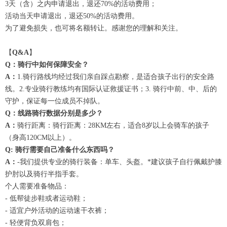
3天（含）之内申请退出，退还70%的活动费用；
活动当天申请退出，退还50%的活动费用。
为了避免损失，也可将名额转让。感谢您的理解和关注。
【
Q&A
】
Q：骑行中如何保障安全？
A：
1.骑行路线均经过我们亲自踩点勘察，是适合孩子出行的安全路
线。2.专业骑行教练均有国际认证救援证书；3. 骑行中前、中、后的
守护，保证每一位成员不掉队。
Q：线路骑行数据分别是多少？
A：
骑行距离：骑行距离：28KM左右，适合8岁以上会骑车的孩子
（身高120CM以上）。
Q: 骑行需要自己准备什么东西吗？
A：
-我们提供专业的骑行装备：单车、头盔。*建议孩子自行佩戴护膝
护肘以及骑行半指手套。
个人需要准备物品：
- 低帮徒步鞋或者运动鞋；
- 适宜户外活动的运动速干衣裤；
- 轻便背负双肩包；