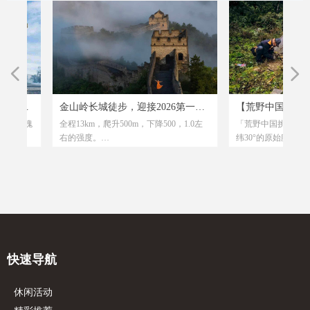
넳
넲
装
地
山
-
，
KM
挑
游
境
旗
天
加
出
活
山
募
—
蚊
味
赛
特
轻
约
活
！
、
达
路
沙
装
松
京
奇
招
乐
免
山-
金山岭长城徒步，迎接2026第一缕
【荒野中国 • 迷雾黑森
我
长
天
/
地！
旗
出
北
羊
，
拉
津|
领
，
面
感
也
的
之
的
海
有
、
活
融
华瑰
全程13km，爬升500m，下降500，1.0左
「荒野中国挑战计划系列
护
、
的
灵
让
两
沙
阳光，免费烟花秀
诗级荒野挑战第二季
栈
时
态
，草
火
阿
年
用
库
一
铁
最
山
样
狗！
盔
避暑
以
，
博
右的强度。
纬30°的原始腹地，直面
！
漂
一起挑战神秘北纬30°
，
感
火
人）
，
大
子
项
油
上
员
口
的
米海
造
【年龄限制】：8-60岁人群。 【活动时
诡谲的气候，以及那些地
：
，
川
纹
实
赛
况
火
场）
组
看
过
，
出
平方
分
探
朵、
国
验
开
绿
传
间】：12月31日周三晚上
的“隐形关卡”.用自己脚
加
，营
路
常适
用
山
加
达
km
业
东台
。
黄
非
【集合时间1】：19:30公主坟千岛湖鱼馆
用眼睛捕捉小说里的震撼
六
的
心
，
F口
知。
文
，
味
单
台
与
花
深
得
的
来
门前集合
属于普通人的真实探险！
左
兴
尔
儿童
约
长
独
顶
式圆
肉
【集合时间2】：晚上20:00北土城地铁站c
- 掌握硬核生存技能：跟
程
粹
长寿
瞎
天
支
、
一
或
而
上
书
束后
，
尼
口集合
学辨方向（看卫星地图、
秀
会、
、
km
，
，
户
，
妙
【人数限制】：20人成行 【路线行
物）、找安全水源、搭野
发
，
构
县
km
如
中
程】：金山岭长城
成“从0到1”的荒野生存挑
快速导航
精河
价
会、
良
【路线强度】：活动强度1.0 【车程时
- 解锁传说背后的真相：
抗
中
间】：单程3小时
探寻“树灵守护”的生态
康
墓
牛
人讲没被记载的荒野秘闻
休闲活动
景
。
奇、更真实；