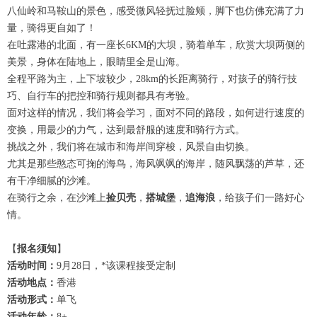
八仙岭和马鞍山的景色，感受微风轻抚过脸颊，脚下也仿佛充满了力
量，骑得更自如了！
在吐露港的北面，有一座长6KM的大坝，骑着单车，欣赏大坝两侧的
美景，身体在陆地上，眼睛里全是山海。
全程平路为主，上下坡较少，28km的长距离骑行，对孩子的骑行技
巧、自行车的把控和骑行规则都具有考验。
面对这样的情况，我们将会学习，面对不同的路段，如何进行速度的
变换，用最少的力气，达到最舒服的速度和骑行方式。
挑战之外，我们将在城市和海岸间穿梭，风景自由切换。
尤其是那些憨态可掬的海鸟，海风飒飒的海岸，随风飘荡的芦草，还
有干净细腻的沙滩。
在骑行之余，在沙滩上
捡贝壳
，
搭城堡
，
追海浪
，给孩子们一路好心
情。
【
报名须知
】
活动时间：
9月28日，*该课程接受定制
活动地点：
香港
活动形式：
单飞
活动年龄：
8+