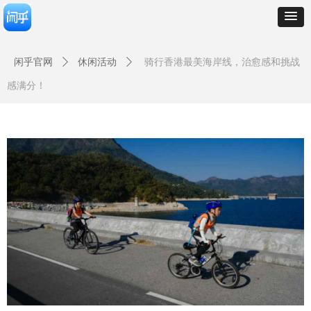
闲乎官网
ꄲ
休闲活动
ꄲ
骑行香港最美海岸线，治愈感和挑战
感满分！