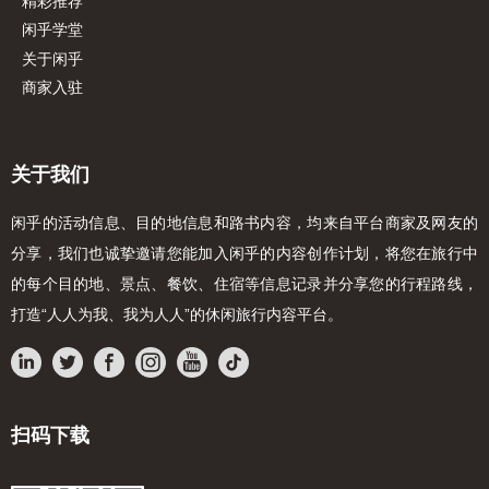
精彩推荐
兴
- 找回久违的成就感：当
闲乎学堂
万
陡坡、在迷雾下煮好第一
，
的是比“通关打怪”更踏
关于闲乎
历
己“能扛能闯”的全新认知
商家入驻
- 独家纪念与传播：团队
厂，
你剪辑专属探险Vlog，
每一个高光时刻，让更多
敢！
关于我们
闲乎的活动信息、目的地信息和路书内容，均来自平台商家及网友的
分享，我们也诚挚邀请您能加入闲乎的内容创作计划，将您在旅行中
的每个目的地、景点、餐饮、住宿等信息记录并分享您的行程路线，
打造“人人为我、我为人人”的休闲旅行内容平台。
扫码下载