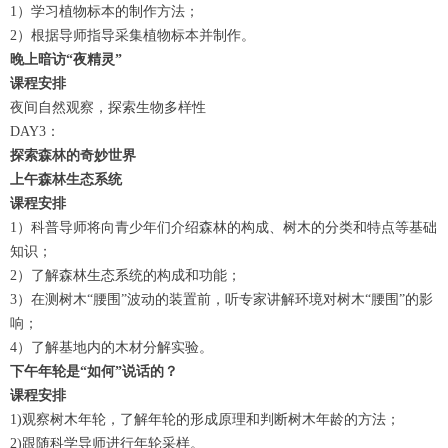
1）学习植物标本的制作方法；
2）根据导师指导采集植物标本并制作。
晚上
暗访“夜精灵”
课程安排
夜间自然观察，探索生物多样性
DAY3：
探索森林的奇妙世界
上午
森林生态系统
课程安排
1）科普导师将向青少年们介绍森林的构成、树木的分类和特点等基础
知识；
2）了解森林生态系统的构成和功能；
3）在测树木“腰围”波动的装置前，听专家讲解环境对树木“腰围”的影
响；
4）了解基地内的木材分解实验。
下午
年轮是“如何”说话的？
课程安排
1)观察树木年轮，了解年轮的形成原理和判断树木年龄的方法；
2)跟随科学导师进行年轮采样。