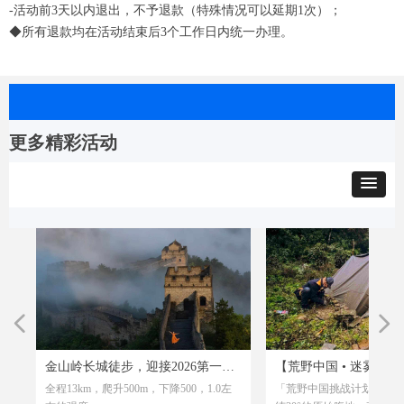
-活动前3天以内退出，不予退款（特殊情况可以延期1次）；
◆所有退款均在活动结束后3个工作日内统一办理。
更多精彩活动
넳
넲
-
装
地
山
-
，
KM
挑
游
境
旗
天
加
出
活
山
募
—
蚊
味
赛
特
轻
约
活
！
、
达
路
沙
装
松
京
奇
招
乐
免
金山岭长城徒步，迎接2026第一缕
【荒野中国 • 迷雾黑森林
瑰
我
长
天
/
地！
旗
出
北
羊
，
拉
津|
领
，
面
感
也
的
之
的
海
有
、
活
融
全程13km，爬升500m，下降500，1.0左
「荒野中国挑战计划系列
护
、
的
灵
让
两
沙
阳光，免费烟花秀
诗级荒野挑战第二季招