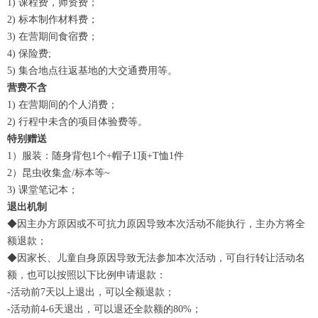
1) 课程费，师资费；
2) 标本制作材料费；
3) 在营期间食宿费；
4) 保险费;
5) 集合地点往返基地的大交通费用等。
营费不含
1) 在营期间的个人消费；
2) 行程中未含的项目体验费等。
特别赠送
1）服装：随身背包1个+帽子1顶+T恤1件
2）昆虫收集盒/标本等~
3) 课堂笔记本；
退出机制
◆因主办方原因或不可抗力原因导致本次活动不能执行，主办方将全
额退款；
◆因家长、儿童自身原因导致无法参加本次活动，可自行转让活动名
额，也可以按照以下比例申请退款：
-活动前7天以上退出，可以全额退款；
-活动前4-6天退出，可以退还全款额的80%；