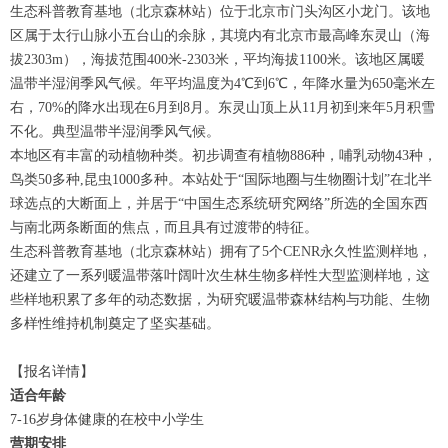
生态科普教育基地（北京森林站）位于北京市门头沟区小龙门。该地
区属于太行山脉小五台山的余脉，其境内有北京市最高峰东灵山（海
拔2303m），海拔范围400米-2303米，平均海拔1100米。该地区属暖
温带半湿润季风气候。年平均温度为4℃到6℃，年降水量为650毫米左
右，70%的降水出现在6月到8月。东灵山顶上从11月初到来年5月积雪
不化。典型温带半湿润季风气候。
本地区有丰富的动植物种类。初步调查有植物886种，哺乳动物43种，
鸟类50多种,昆虫1000多种。本站处于“国际地圈与生物圈计划”在北半
球选点的大断面上，并居于“中国生态系统研究网络”所选的全国东西
与南北两条断面的焦点，而且具有过渡带的特征。
生态科普教育基地（北京森林站）拥有了5个CENR永久性监测样地，
还建立了一系列暖温带落叶阔叶次生林生物多样性大型监测样地，这
些样地积累了多年的动态数据，为研究暖温带森林结构与功能、生物
多样性维持机制奠定了坚实基础。
【报名详情】
适合年龄
7-16岁身体健康的在校中小学生
营期安排