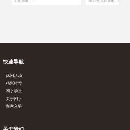
栈
时
态
，草
火
阿
年
用
库
一
铁
最
山
样
狗！
盔
避暑
以
，
博
右的强度。
纬30°的原始腹地，直面无
！
漂
一起挑战神秘北纬30°
，
感
火
人）
，
大
子
项
油
上
员
口
的
米海
造
【年龄限制】：8-60岁人群。 【活动时
诡谲的气候，以及那些地
：
，
川
纹
实
赛
况
火
场）
组
看
过
，
出
平方
分
探
朵、
国
验
开
绿
传
间】：12月31日周三晚上
的“隐形关卡”.用自己脚步
加
，营
路
常适
用
山
加
达
km
业
东台
。
黄
非
【集合时间1】：19:30公主坟千岛湖鱼馆
用眼睛捕捉小说里的震撼
六
的
心
，
F口
知。
文
，
味
单
台
与
花
深
得
的
来
门前集合
属于普通人的真实探险！
左
兴
尔
儿童
约
长
独
顶
式圆
肉
【集合时间2】：晚上20:00北土城地铁站c
- 掌握硬核生存技能：跟
程
粹
长寿
瞎
天
支
、
一
或
而
上
书
束后
，
尼
口集合
学辨方向（看卫星地图、
秀
会、
、
km
，
，
户
，
妙
【人数限制】：20人成行 【路线行
物）、找安全水源、搭野
发
，
构
县
km
如
中
程】：金山岭长城
成“从0到1”的荒野生存挑
精河
价
会、
良
【路线强度】：活动强度1.0 【车程时
- 解锁传说背后的真相：
抗
中
间】：单程3小时
探寻“树灵守护”的生态奥
快速导航
康
墓
牛
人讲没被记载的荒野秘闻
景
。
奇、更真实；
休闲活动
兴
- 找回久违的成就感：当
万
陡坡、在迷雾下煮好第一
精彩推荐
，
的是比“通关打怪”更踏实
闲乎学堂
历
己“能扛能闯”的全新认知；
关于闲乎
- 独家纪念与传播：团队
厂，
你剪辑专属探险Vlog，记
商家入驻
每一个高光时刻，让更多
敢！
关于我们