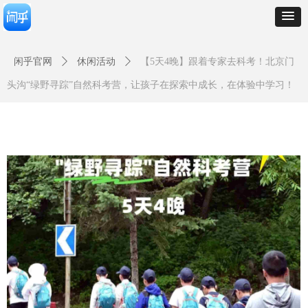
闲乎官网
ꄲ
休闲活动
ꄲ
【5天4晚】跟着专家去科考！北京门
头沟“绿野寻踪”自然科考营，让孩子在探索中成长，在体验中学习！