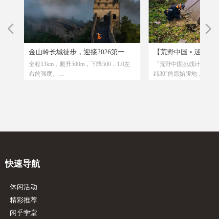
넳
넲
-
装
地
山
-
，
KM
挑
游
境
旗
天
加
出
活
山
募
—
蚊
味
赛
特
轻
约
活
！
、
达
路
沙
装
松
京
奇
招
乐
免
金山岭长城徒步，迎接2026第一缕
【荒野中国 • 迷雾黑森林
瑰
我
长
天
/
地！
旗
出
北
羊
，
拉
津|
领
，
面
感
也
的
之
的
海
有
、
活
融
全程13km，爬升500m，下降500，1.0左
「荒野中国挑战计划系列
护
、
的
灵
让
两
沙
阳光，免费烟花秀
诗级荒野挑战第二季招
栈
时
态
，草
火
阿
年
用
库
一
铁
最
山
样
狗！
盔
避暑
以
，
博
右的强度。
纬30°的原始腹地，直面无
！
漂
一起挑战神秘北纬30°
，
感
火
人）
，
大
子
项
油
上
员
口
的
米海
造
【年龄限制】：8-60岁人群。 【活动时
诡谲的气候，以及那些地
：
，
川
纹
实
赛
况
火
场）
组
看
过
，
出
平方
分
探
朵、
国
验
开
绿
传
间】：12月31日周三晚上
的“隐形关卡”.用自己脚步
加
，营
路
常适
用
山
加
达
km
业
东台
。
黄
非
【集合时间1】：19:30公主坟千岛湖鱼馆
用眼睛捕捉小说里的震撼
六
的
心
，
F口
知。
文
，
味
单
台
与
花
深
得
的
来
门前集合
属于普通人的真实探险！
左
兴
尔
儿童
约
长
独
顶
式圆
肉
【集合时间2】：晚上20:00北土城地铁站c
- 掌握硬核生存技能：跟
程
粹
长寿
瞎
天
支
、
一
或
而
上
书
束后
，
尼
口集合
学辨方向（看卫星地图、
秀
会、
、
km
，
，
户
，
妙
【人数限制】：20人成行 【路线行
物）、找安全水源、搭野
发
，
构
县
km
如
中
程】：金山岭长城
成“从0到1”的荒野生存挑
精河
价
会、
良
【路线强度】：活动强度1.0 【车程时
- 解锁传说背后的真相：
快速导航
抗
中
间】：单程3小时
探寻“树灵守护”的生态奥
康
墓
牛
人讲没被记载的荒野秘闻
休闲活动
景
。
奇、更真实；
精彩推荐
兴
- 找回久违的成就感：当
万
陡坡、在迷雾下煮好第一
闲乎学堂