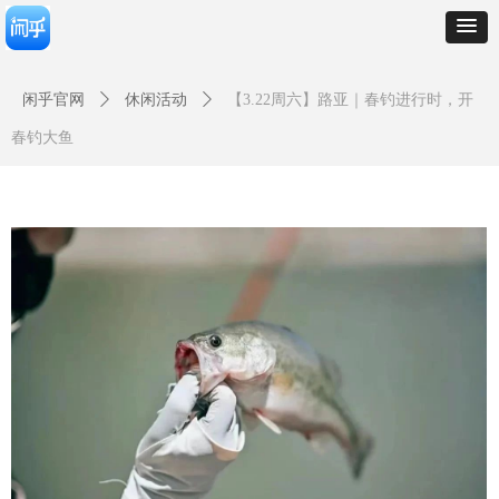
闲乎官网
ꄲ
休闲活动
ꄲ
【3.22周六】路亚｜春钓进行时，开
春钓大鱼