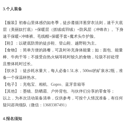
3.个人装备
【服装】初春山里体感仍如冬季，徒步遵循洋葱穿衣法则，速干大底
层（美丽奴打底）+保暖层（抓绒或羽绒）+防风层（冲锋衣）。下身
速干保暖+冲锋裤。毛线帽+保暖手套+魔术头巾护脸。
【鞋】：以硬底防滑的徒步鞋、登山鞋、越野鞋为主。
【食物】：简单方便的路餐，可及时补充身体能量；如：面包、能量
棒、牛肉干等；不接受自热火锅等耗时较久的食物，垃圾不好处理
且整体耗时过长。
【饮水】：徒步耗水量大，每人必备1.5L水，500ml的矿泉水2瓶，准
备一个保温杯热水。
【电子】：充电宝、相机、Gopro、蓝牙音箱等
【其他】：墨镜、防晒霜、户外背包、与伙伴们分享的零食等；
以上，为本次活动装备清单，仅供参考，可按个人情况准备，有任何
疑问咨询领队（微信：13683387491）
4.报名须知