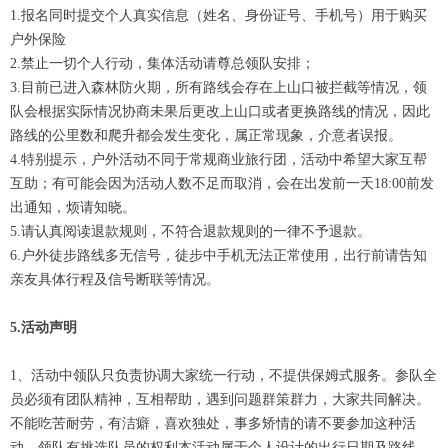
1.报名同时提交个人真实信息（姓名、身份证号、手机号）用于购买
户外保险
2.禁止一切个人行动，集体活动请尊总领队安排；
3.目前已进入森林防火期，所有路线会存在上山口被拦截等情况，领
队会根据实际情况协商未果后更改上山口或者更换路线的情况，因此
路线的公里数和爬升都会发生变化，属正常现象，介意者误报。
4.特别提示，户外活动不同于常规商业旅行团，活动中希望大家互帮
互助；有可能会因为活动人数不足而取消，会在出发前一天18:00前发
出通知，烦请知晓。
5.请认真阅读退款规则，不符合退款规则的一律不予退款。
6.户外徒步路线多无信号，徒步中手机无法正常使用，出行前请告知
亲友具体行程及信号断联等情况。
5.活动声明
1、活动中领队只负责协调大家统一行动，不提供保姆式服务。参队全
员必须有团队精神，互相帮助，遇到问题群策群力，大家共同解决。
不能吃苦耐劳，有洁癖，喜欢独处，事多矫情的请不要参加这种活
动，领队有挑选队员的权利本活动属于个人设计的出行日期及路线，