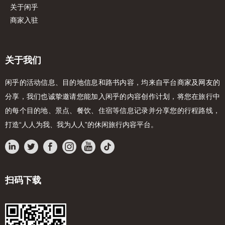
，
的是比“通关打怪”更踏实
关于闲乎
历
己“能扛能闯”的全新认知；
商家入驻
- 独家纪念与传播：团队
厂，
你剪辑专属探险Vlog，记
每一个高光时刻，让更多
敢！
关于我们
闲乎的活动信息、目的地信息和路书内容，均来自平台商家及网友的
分享，我们也诚挚邀请您能加入闲乎的内容创作计划，将您在旅行中
的每个目的地、景点、餐饮、住宿等信息记录并分享您的行程路线，
打造“人人为我、我为人人”的休闲旅行内容平台。
扫码下载